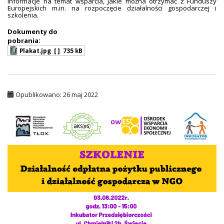
informacje na temat wsparcia, jakie można otrzymać z Funduszy
Europejskich m.in. na rozpoczęcie działalności gospodarczej i
szkolenia.
Dokumenty do
pobrania:
Plakat.jpg
[ ]
735 kB
Opublikowano: 26 maj 2022