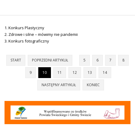
Konkurs Plastyczny
Zdrowe i silne – mówimy nie pandemii
Konkurs fotograficzny
START
POPRZEDNI ARTYKUŁ
5
6
7
8
9
10
11
12
13
14
NASTĘPNY ARTYKUŁ
KONIEC