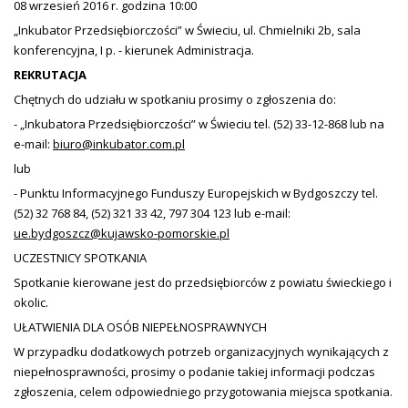
08 wrzesień 2016 r. godzina 10:00
„Inkubator Przedsiębiorczości” w Świeciu, ul. Chmielniki 2b, sala
konferencyjna, I p. - kierunek Administracja.
REKRUTACJA
Chętnych do udziału w spotkaniu prosimy o zgłoszenia do:
- „Inkubatora Przedsiębiorczości” w Świeciu tel. (52) 33-12-868 lub na
e-mail:
biuro@inkubator.com.pl
lub
- Punktu Informacyjnego Funduszy Europejskich w Bydgoszczy tel.
(52) 32 768 84, (52) 321 33 42, 797 304 123 lub e-mail:
ue.bydgoszcz@kujawsko-pomorskie.pl
UCZESTNICY SPOTKANIA
Spotkanie kierowane jest do przedsiębiorców z powiatu świeckiego i
okolic.
UŁATWIENIA DLA OSÓB NIEPEŁNOSPRAWNYCH
W przypadku dodatkowych potrzeb organizacyjnych wynikających z
niepełnosprawności, prosimy o podanie takiej informacji podczas
zgłoszenia, celem odpowiedniego przygotowania miejsca spotkania.