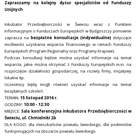
Zapraszamy na kolejny dyżur specjalistów od Funduszy
Unijnych
Inkubator Przedsiębiorczości w Świeciu wraz z Punktem
Informacyjnym o Funduszach Europejskich w Bydgoszczy ponownie
zaprasza na
bezpłatne konsultacje (indywidualne)
dotyczące
możliwości uzyskania wsparcia finansowego w ramach Funduszy
Europejskich (Program Regionalny oraz Programy Krajowe).
Podczas konsultacji będzie można uzyskać informacje na temat
wsparcia, jakie można otrzymać z Funduszy Europejskich m.in. na
rozpoczęcie działalności gospodarczej, na rozwój firmy, inicjatywy
lokalne itp.
Uczestnicy będą mogli również uzyskać informacje na temat
bezpłatnych szkoleń.
TERMIN:
15 listopad 2016 r.
GODZINY:
10:00 - 12:30
MIEJSCE:
Sala konferencyjna Inkubatora Przedsiębiorczości w
Świeciu, ul. Chmielniki 2b
DLA KOGO: dla mieszkańców powiatu świeckiego, dla podmiotów
funkcjonujących na obszarze powiatu świeckiego