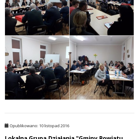
20161108_090951
20161108_091028
20161108_091142
20161108_120038
Opublikowano: 10 listopad 2016
Lokalna Grupa Działania "Gminy Powiatu