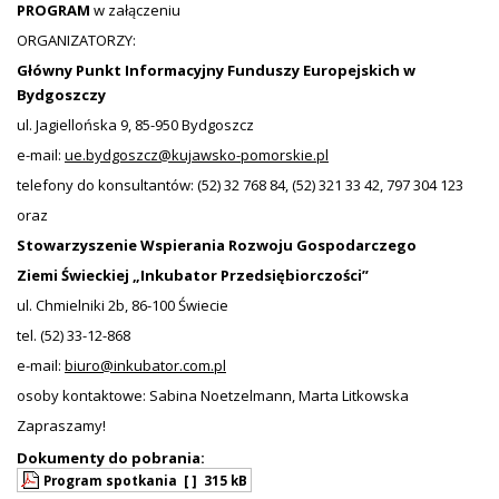
PROGRAM
w załączeniu
ORGANIZATORZY:
Główny Punkt Informacyjny Funduszy Europejskich w
Bydgoszczy
ul. Jagiellońska 9, 85-950 Bydgoszcz
e-mail:
ue.bydgoszcz@kujawsko-pomorskie.pl
telefony do konsultantów: (52) 32 768 84, (52) 321 33 42, 797 304 123
oraz
Stowarzyszenie Wspierania Rozwoju Gospodarczego
Ziemi Świeckiej „Inkubator Przedsiębiorczości”
ul. Chmielniki 2b, 86-100 Świecie
tel. (52) 33-12-868
e-mail:
biuro@inkubator.com.pl
osoby kontaktowe: Sabina Noetzelmann, Marta Litkowska
Zapraszamy!
Dokumenty do pobrania:
Program spotkania
[ ]
315 kB