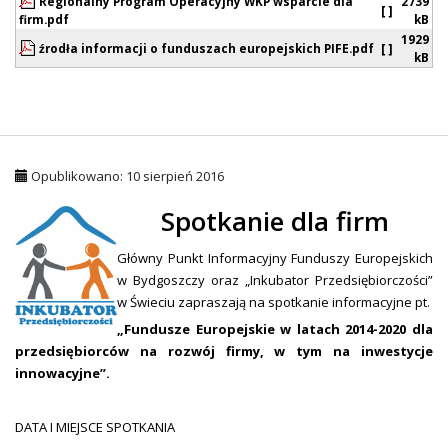
Regionalny Program Operacyjny WKP wsparcie dla
2739
[ ]
firm.pdf
kB
1929
źrodła informacji o funduszach europejskich PIFE.pdf
[ ]
kB
Opublikowano: 10 sierpień 2016
Spotkanie dla firm
Główny Punkt Informacyjny Funduszy Europejskich
w Bydgoszczy oraz „Inkubator Przedsiębiorczości”
w Świeciu zapraszają na spotkanie informacyjne pt.
„Fundusze Europejskie w latach 2014-2020 dla
przedsiębiorców na rozwój firmy, w tym na inwestycje
innowacyjne”.
DATA I MIEJSCE SPOTKANIA