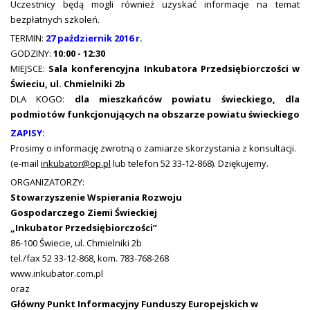
Uczestnicy będą mogli również uzyskać informacje na temat
bezpłatnych szkoleń.
TERMIN:
27 październik 2016 r.
GODZINY:
10:00 - 12:30
MIEJSCE:
Sala konferencyjna Inkubatora Przedsiębiorczości w
Świeciu, ul. Chmielniki 2b
DLA KOGO:
dla mieszkańców powiatu świeckiego, dla
podmiotów funkcjonujących na obszarze powiatu świeckiego
ZAPISY:
Prosimy o informację zwrotną o zamiarze skorzystania z konsultacji.
(e-mail
inkubator@op.pl
lub telefon 52 33-12-868). Dziękujemy.
ORGANIZATORZY:
Stowarzyszenie Wspierania Rozwoju
Gospodarczego Ziemi Świeckiej
„Inkubator Przedsiębiorczości”
86-100 Świecie, ul. Chmielniki 2b
tel./fax 52 33-12-868, kom. 783-768-268
www.inkubator.com.pl
oraz
Główny Punkt Informacyjny Funduszy Europejskich w