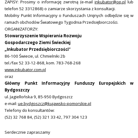
ZAPISY: Prosimy o informację zwrotną (e-mail
inkubator@op.pl
lub
telefon 52 3312868) o zamiarze skorzystania z konsultacji.
Mobilny Punkt Informacyjny o Funduszach Unijnych odbędzie się w
ramach obchodów Światowego Tygodnia Przedsiębiorczości.
ORGANIZATORZY:
Stowarzyszenie Wspierania Rozwoju
Gospodarczego Ziemi Świeckiej
„Inkubator Przedsiębiorczości”
86-100 Świecie, ul. Chmielniki 2b
tel./fax 52 33-12-868, kom. 783-768-268
www.inkubator.com.pl
oraz
Główny Punkt Informacyjny Funduszy Europejskich w
Bydgoszczy
ul. Jagiellońska 9, 85-950 Bydgoszcz
e-mail:
ue.bydgoszcz@kujawsko-pomorskie.pl
Telefony do konsultantów:
(52) 32 768 84, (52) 321 33 42, 797 304 123
Serdecznie zapraszamy