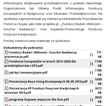
informacyjne dedykowane przedsiębiorcom z powiatu świeckiego.
Organizatorem był Główny Punkt Informacyjny Funduszy
Europejskich w Bydgoszczy oraz Inkubator Przedsiębiorczości. Na
spotkaniu zaprezentowali się również przedstawiciele Pracodawców
Pomorza i Kujaw -jako lider projektu pt. „„Fundusz Badań i Wdrożeń –
Voucher Badawczy”- oraz Kujawsko-Pomorskiego Funduszu
Poręczeń Kredytowych.
Poniżej zamieszczamy materiały ze spotkania.
Dokumenty do pobrania:
Fundusz Badań i Wdrożeń- Voucher Badawczy
771
[ ]
prezentacja.pdf
kB
Fundusze Europejskie w latach 2014-2020 dla
1108
[ ]
przedsiębiorców z EFS.pdf
kB
1789
jak być innowacyjnym.pdf
[ ]
kB
1639
Prezentacja Baza Usług Rozwojowych 08_09_2016.pdf
[ ]
kB
Prezentacja KP Fundusz Poręczeń Kredytowych
2672
[ ]
wrzesień 2016.pdf
kB
2025
programy krajowe_wsparcie dla firm.pdf
[ ]
kB