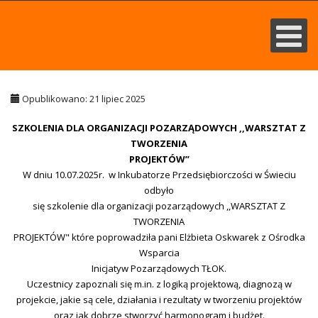
Opublikowano: 21 lipiec 2025
SZKOLENIA DLA ORGANIZACJI POZARZĄDOWYCH ,,WARSZTAT Z
TWORZENIA
PROJEKTÓW”
W dniu 10.07.2025r. w Inkubatorze Przedsiębiorczości w Świeciu
odbyło
się szkolenie dla organizacji pozarządowych ,,WARSZTAT Z
TWORZENIA
PROJEKTÓW" które poprowadziła pani Elżbieta Oskwarek z Ośrodka
Wsparcia
Inicjatyw Pozarządowych TŁOK.
Uczestnicy zapoznali się m.in. z logiką projektową, diagnozą w
projekcie, jakie są cele, działania i rezultaty w tworzeniu projektów
oraz jak dobrze stworzyć harmonogram i budżet.